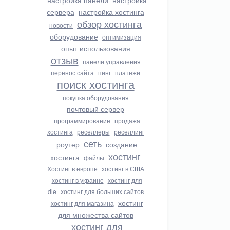
настройка панели
настройка
сервера
настройка хостинга
обзор хостинга
новости
оборудование
оптимизация
опыт использования
отзыв
панели управления
перенос сайта
пинг
платежи
поиск хостинга
покупка оборудования
почтовый сервер
программирование
продажа
хостинга
реселлеры
реселлинг
сеть
роутер
создание
хостинг
хостинга
файлы
Хостинг в европе
хостинг в США
хостинг в украине
хостинг для
dle
хостинг для больших сайтов
хостинг
хостинг для магазина
для множества сайтов
хостинг для