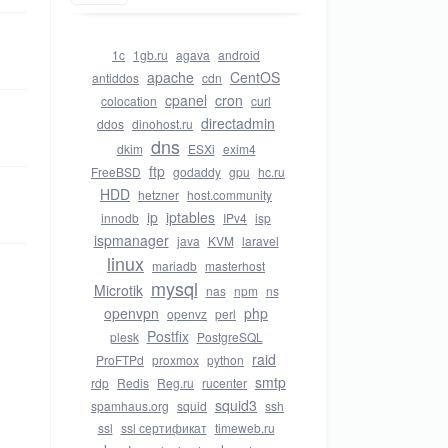
1c
1gb.ru
agava
android
apache
CentOS
antiddos
cdn
cpanel
cron
colocation
curl
directadmin
ddos
dinohost.ru
dns
dkim
ESXi
exim4
ftp
FreeBSD
godaddy
gpu
hc.ru
HDD
hetzner
host.community
ip
iptables
innodb
IPv4
isp
ispmanager
java
KVM
laravel
linux
mariadb
masterhost
mysql
Microtik
nas
npm
ns
openvpn
php
openvz
perl
Postfix
plesk
PostgreSQL
raid
ProFTPd
proxmox
python
smtp
rdp
Redis
Reg.ru
rucenter
squid3
spamhaus.org
squid
ssh
ssl
ssl сертификат
timeweb.ru