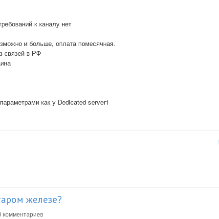
ребований к каналу нет
зможно и больше, оплата помесячная.
з связей в РФ
аина
параметрами как у Dedicated server1
таром железе?
 комментариев