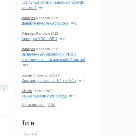
Где лучше купить надежный vps/vds
хостинг?
1
Masspas
6 апреля 2022
Давайте вместе барть хост
2
Masspas
6 апреля 2022
Арендую VDS с GPU
2
Masspas
6 апреля 2022
Выделенный сервер или VDS с
интегрированной или слабой картой
1
Lorden
10 февраля 2021
Хостинг для Joomla 1.5.x и 1.0.x
1
0
alice2k
21 июня 2020
Так же умерли с 2013 года
1
Вся активность
·
RSS
Теги
Все теги