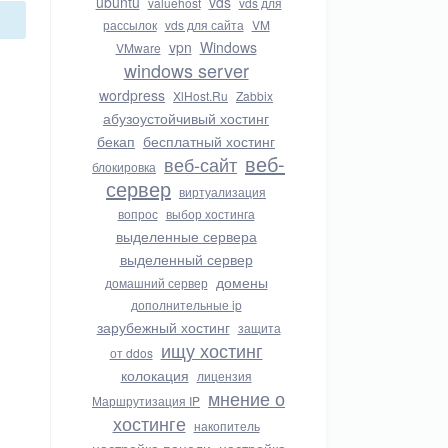
ubuntu
vds
valuehost
vds для
рассылок
vds для сайта
VM
vpn
Windows
VMware
windows server
wordpress
XlHost.Ru
Zabbix
абузоустойчивый хостинг
бекап
бесплатный хостинг
веб-
веб-сайт
блокировка
сервер
виртуализация
вопрос
выбор хостинга
выделенные сервера
выделенный сервер
домены
домашний сервер
дополнительные ip
зарубежный хостинг
защита
ищу хостинг
от ddos
колокация
лицензия
мнение о
Маршрутизация IP
хостинге
накопитель