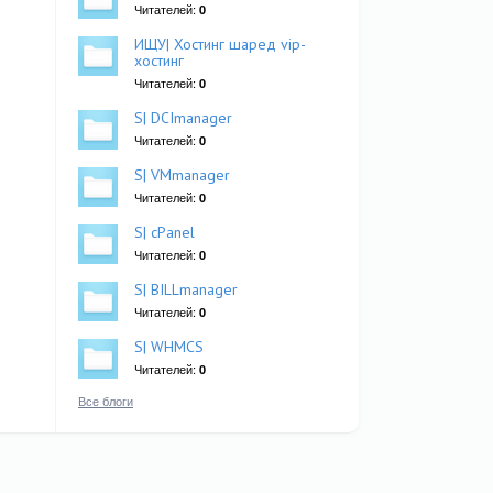
Читателей:
0
ИЩУ| Хостинг шаред vip-
хостинг
Читателей:
0
S| DCImanager
Читателей:
0
S| VMmanager
Читателей:
0
S| cPanel
Читателей:
0
S| BILLmanager
Читателей:
0
S| WHMCS
Читателей:
0
Все блоги