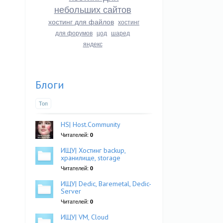
небольших сайтов
хостинг для файлов
хостинг
для форумов
цод
шаред
яндекс
Блоги
Топ
HS| Host.Community
Читателей:
0
ИЩУ| Хостинг backup,
хранилище, storage
Читателей:
0
ИЩУ| Dedic, Baremetal, Dedic-
Server
Читателей:
0
ИЩУ| VM, Cloud