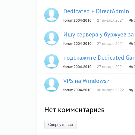
Dedicated + DirectAdmin
forum2004-2010
27 января 2021
0
Ищу сервера у буржуев за
forum2004-2010
27 января 2021
0
подскажите Dedicated Ga
forum2004-2010
27 января 2021
0
VPS на Windows?
forum2004-2010
30 января 2022
0
Нет комментариев
Свернуть все