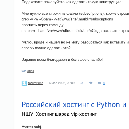
Подскажите пожалуйста как сделать такую конструкцию:
Мне нужно все строки из файла (subscriptions), кроме стро
grep -v -w «Spam» /var/www/site/.maildir/subscriptions
прогнать через команду
sa-learn --ham /var/www/site/.maildir/cur/«Сюда вставить стро
гуглю, вроде и нашел но не могу разобраться как вставить 
способ лучше сделать это?
Заранее всем благодарен и большое спасибо!
shell
6 мая 2022, 23:09
0
forum2015
Российский хостинг с Python и
ИЩУ| Хостинг шаред vip-хостинг
Нужен subj.