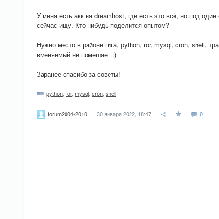
У меня есть акк на dreamhost, где есть это всё, но под один
сейчас ищу. Кто-нибудь поделится опытом?
Нужно место в районе гига, python, ror, mysql, cron, shell, т
вменяемый не помешает :)
Заранее спасибо за советы!
python
,
ror
,
mysql
,
cron
,
shell
30 января 2022, 18:47
0
forum2004-2010