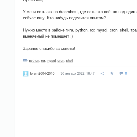
У меня есть акк на dreamhost, где есть это всё, но под один
сейчас ищу. Кто-нибудь поделится опытом?
Нужно место в районе гига, python, ror, mysql, cron, shell, т
вменяемый не помешает :)
Заранее спасибо за советы!
python
,
ror
,
mysql
,
cron
,
shell
30 января 2022, 18:47
0
forum2004-2010