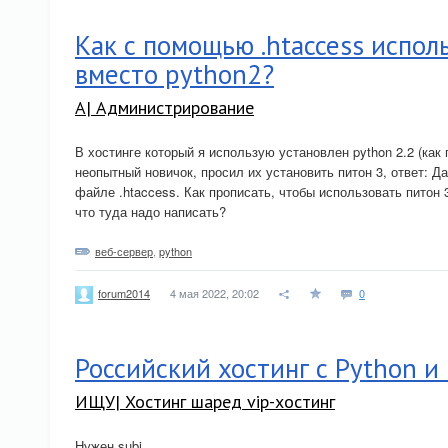
Как с помощью .htaccess испол
вместо python2?
A| Администрирование
В хостинге который я использую установлен python 2.2 (как п
неопытный новичок, просил их установить питон 3, ответ: Д
файле .htaccess. Как прописать, чтобы использовать питон 3
что туда надо написать?
веб-сервер
,
python
4 мая 2022, 20:02
0
forum2014
Российский хостинг с Python и
ИЩУ| Хостинг шаред vip-хостинг
Нужен subj.