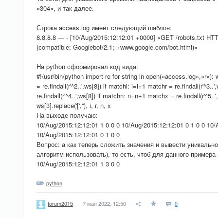
«304», и так далее.
Строка access.log имеет следующий шаблон:
8.8.8.8 — - [10/Aug/2015:12:12:01 +0000] «GET /robots.txt HTT
(compatible; Googlebot/2.1; +www.google.com/bot.html)»
На python сформировал код вида:
#!/usr/bin/python import re for string in open(«access.log»,«r»): 
= re.findall(r'^2..',ws[8]) if matchi: i=i+1 matchr = re.findall(r'^3.
re.findall(r'^4..',ws[8]) if matchn: n=n+1 matchx = re.findall(r'^5..
ws[3].replace('[',''), i, r, n, x
На выходе получаю:
10/Aug/2015:12:12:01 1 0 0 0 10/Aug/2015:12:12:01 0 1 0 0 10/
10/Aug/2015:12:12:01 0 1 0 0
Вопрос: а как теперь сложить значения и вывести уникально
алгоритм использовать), то есть, чтоб для данного примера
10/Aug/2015:12:12:01 1 3 0 0
python
7 мая 2022, 12:50
0
forum2015