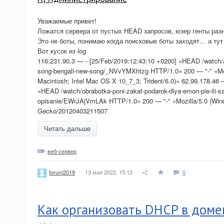
Уважаемые привет!
Ложатся сервера от пустых HEAD запросов, юзер генты раз
Это не боты, понимаю когда поисковые боты заходят… а ту
Вот кусок из log
116.231.90.3 — - [25/Feb/2019:12:43:10 +0200] «HEAD /watch/a
song-bengali-new-song/_NVvYMXhtzg HTTP/1.0» 200 — "-" «Mozi
Macintosh; Intel Mac OS X 10_7_3; Trident/6.0)» 62.99.178.46 
«HEAD /watch/obrabotka-poni-zakat-podarok-dlya-emon-pie-ili-sa
opisanie/EWrJAjVmLAk HTTP/1.0» 200 — "-" «Mozilla/5.0 (Wind
Gecko/20120403211507
Читать дальше
веб-сервер
13 мая 2022, 15:12
0
forum2019
Как организовать DHCP в доме