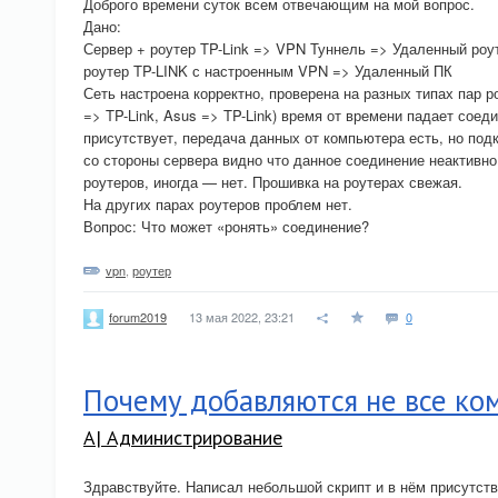
Доброго времени суток всем отвечающим на мой вопрос.
Дано:
Сервер + роутер TP-Link => VPN Туннель => Удаленный роу
роутер TP-LINK с настроенным VPN => Удаленный ПК
Сеть настроена корректно, проверена на разных типах пар ро
=> TP-Link, Asus => TP-Link) время от времени падает соеди
присутствует, передача данных от компьютера есть, но под
со стороны сервера видно что данное соединение неактивно
роутеров, иногда — нет. Прошивка на роутерах свежая.
На других парах роутеров проблем нет.
Вопрос: Что может «ронять» соединение?
vpn
,
роутер
13 мая 2022, 23:21
0
forum2019
Почему добавляются не все ко
A| Администрирование
Здравствуйте. Написал небольшой скрипт и в нём присутств