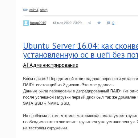
exim4
,
smtp
13 мая 2022, 23:20
0
forum2019
Ubuntu Server 16.04: как скон
установленную ос в uefi без п
A| Администрирование
Всем привет! Передо мной стоит задача: перенести устано
RAID1 состоящий из 2 дисков. Это мне удалось.
Данные были перенесены в деградированный RAID1 (из одног
после успешной загрузки первый диск был так же добавлен 
SATA SSD + NVME SSD.
Но проблема в том, что моя материнская плата умеет груз
необходимо как-то заставить грузиться уже установленную
на тестовом окружении.