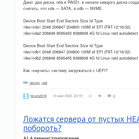
Дано: два диска, оба в RAID1, в начале каждого диска созда
считать, что vda — SATA, а vdb — NVME.
Device Boot Start End Sectors Size Id Type
/dev/vda1 2048 206847 204800 100M ef EFI (FAT-12/16/32)
/dev/vda2 206848 8595455 8388608 4G fd Linux raid autodetect
Device Boot Start End Sectors Size Id Type
/dev/vdb1 2048 206847 204800 100M ef EFI (FAT-12/16/32)
/dev/vdb2 206848 8595455 8388608 4G fd Linux raid autodetect
Как «научить» систему загружаться с UEFI?
ubuntu
,
raid
13 мая 2022, 23:19
0
forum2019
Ложатся сервера от пустых HE
побороть?
A| Администрирование