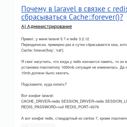
Почему в laravel в связке с red
сбрасываться Cache::forever()?
A| Администрирование
Привет, у меня laravel 5.7 и redis 3.2.12
Переодически, примерно раз в сутки сбрасывается кеш, ко
Cache::forever('key', 'val');
Я смог нагуглить, что когда у redis кончается память, то он
установки maxmemory 1000mb ситуация не изменилась. Да и
10mb должно было хватать.
Подскажите, куда копать?
Вот конфиг laravel:
CACHE_DRIVER=redis SESSION_DRIVER=redis SESSION_LI
REDIS_PASSWORD=null REDIS_PORT=6379
А вот конфиг redis, стандартный из centos 7, кроме maxmem