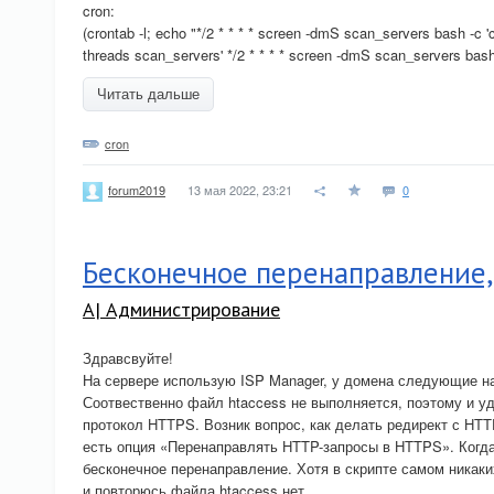
cron:
(crontab -l; echo "*/2 * * * * screen -dmS scan_servers bash -c
threads scan_servers' */2 * * * * screen -dmS scan_servers bash
Читать дальше
cron
13 мая 2022, 23:21
0
forum2019
Бесконечное перенаправление,
A| Администрирование
Здравсвуйте!
На сервере использую ISP Manager, у домена следующие на
Соотвественно файл htaccess не выполняется, поэтому и у
протокол HTTPS. Возник вопрос, как делать редирект с HT
есть опция «Перенаправлять HTTP-запросы в HTTPS». Когд
бесконечное перенаправление. Хотя в скрипте самом никак
и повторюсь файла htaccess нет.