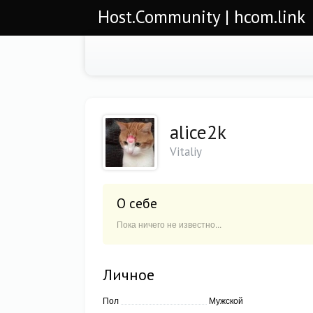
Host.Community | hcom.link
alice2k
Vitaliy
О себе
Пока ничего не известно...
Личное
Пол
Мужской