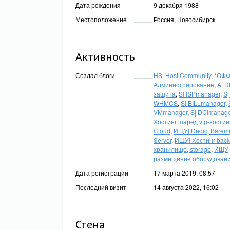
Дата рождения
9 декабря 1988
Местоположение
Россия
,
Новосибирск
Активность
Создал блоги
HS| Host.Community
,
*ОФФ
Администрирование
,
A| 
защита
,
S| ISPmanager
,
S|
WHMCS
,
S| BILLmanager
,
VMmanager
,
S| DCImanage
Хостинг шаред vip-хостин
Cloud
,
ИЩУ| Dedic, Bareme
Server
,
ИЩУ| Хостинг back
хранилище, storage
,
ИЩУ| 
размещение оборудован
Дата регистрации
17 марта 2019, 08:57
Последний визит
14 августа 2022, 16:02
Стена