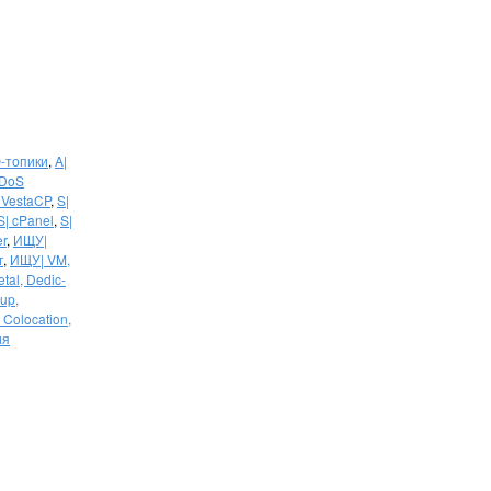
-топики
,
A|
DDoS
 VestaCP
,
S|
S| cPanel
,
S|
r
,
ИЩУ|
г
,
ИЩУ| VM,
tal, Dedic-
up,
Colocation,
ия