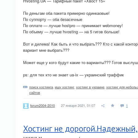
HVosting.UA — Тарифный пакет «Хвост 15»
По деньгам оба пакета примерно одинкаовые!
По суппорту — оба безасечные
По оплате — лучше hostpro — принимает webmoney!
По объему — лучше hvosting — на 5 гигов больше!
Вот и дилема! Как быть и что выбрать??? Кто с какой конто
вариант мне выбрать???
Может еще у кого будут какие то варианты??? Готов выслуш
ps: для тех кто не знает ua-ix — украинский траффик
поиск хостинга
,
ищу хостинг
,
хостинг в украине
,
хостинг для неболь
сайтов
27 января 2021, 01:07
1
forum2004-2010
Хостинг не дорогой.Надежный