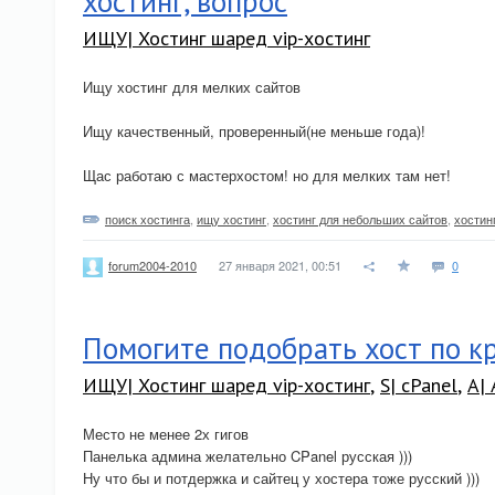
хостинг, вопрос
ИЩУ| Хостинг шаред vip-хостинг
Ищу хостинг для мелких сайтов
Ищу качественный, проверенный(не меньше года)!
Щас работаю с мастерхостом! но для мелких там нет!
поиск хостинга
,
ищу хостинг
,
хостинг для небольших сайтов
,
хостин
27 января 2021, 00:51
0
forum2004-2010
Помогите подобрать хост по к
ИЩУ| Хостинг шаред vip-хостинг
,
S| cPanel
,
A|
Место не менее 2х гигов
Панелька админа желательно CPanel русская )))
Ну что бы и потдержка и сайтец у хостера тоже русский )))