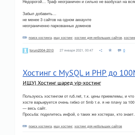
Недорогой… Траф неограничен и сильно не вазбухал на вс
Забыл добавить…
не менее 3 сайтов на одном аккаунте
неограниченно паркованных доменов
поиск хостинга
,
ищу хостинг
,
хостинг для небольших сайтов
,
хостин
27 января 2021, 00:47
0
forum2004-2010
Хостинг с MySQL и PHP до 10
ИЩУ| Хостинг шаред vip-хостинг
Пользуюсь хостингом от ru5.net, т.к. цены приемлемы, и чт
хосте варьируется очень гибко от 5mb т.е. я не плачу за 100
— весь сайт.
Просьба: поделитесь инфой, о таких же хостерах, кто знае
поиск хостинга
,
ищу хостинг
,
хостинг для небольших сайтов