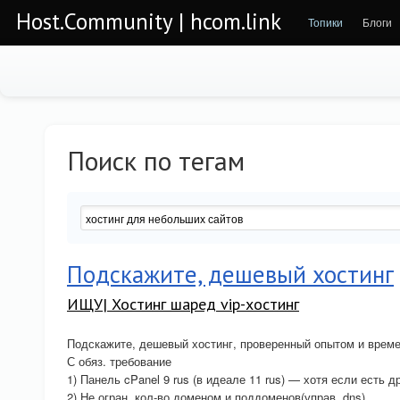
Host.Community | hcom.link
Топики
Блоги
Поиск по тегам
Подскажите, дешевый хостинг
ИЩУ| Хостинг шаред vip-хостинг
Подскажите, дешевый хостинг, проверенный опытом и врем
С обяз. требование
1) Панель cPanel 9 rus (в идеале 11 rus) — хотя если есть д
2) Не огран. кол-во доменом и поддоменов(управ. dns)