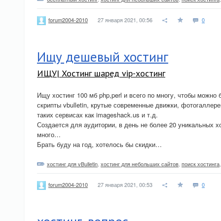
27 января 2021, 00:56
0
forum2004-2010
Ищу дешевый хостинг
ИЩУ| Хостинг шаред vip-хостинг
Ищу хостинг 100 мб php,perl и всего по многу, чтобы можно
скрипты vbulletin, крутые современные движки, фотогаллер
таких сервисах как imageshack.us и т.д.
Создается для аудитории, в день не более 20 уникальных х
много…
Брать буду на год, хотелось бы скидки…
хостинг для vBulletin
,
хостинг для небольших сайтов
,
поиск хостинга
27 января 2021, 00:53
0
forum2004-2010