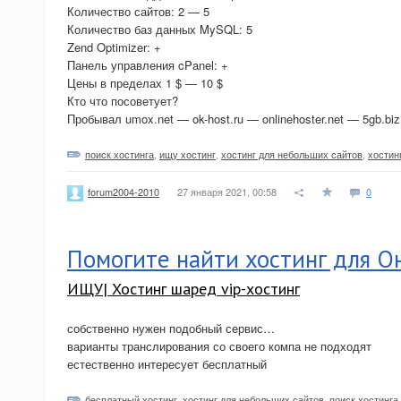
Количество сайтов: 2 — 5
Количество баз данных MySQL: 5
Zend Optimizer: +
Панель управления cPanel: +
Цены в пределах 1 $ — 10 $
Кто что посоветует?
Пробывал umox.net — ok-host.ru — onlinehoster.net — 5gb.biz
поиск хостинга
,
ищу хостинг
,
хостинг для небольших сайтов
,
хостин
27 января 2021, 00:58
0
forum2004-2010
Помогите найти хостинг для О
ИЩУ| Хостинг шаред vip-хостинг
собственно нужен подобный сервис…
варианты транслирования со своего компа не подходят
естественно интересует бесплатный
бесплатный хостинг
,
хостинг для небольших сайтов
,
поиск хостинга