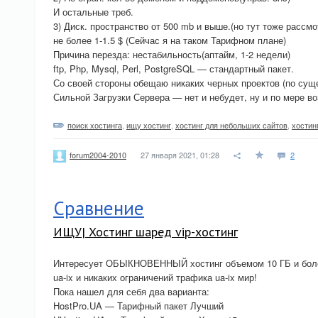
И остальные треб.
3) Диск. пространство от 500 mb и выше.(но тут тоже рассм
не более 1-1.5 $ (Сейчас я на таком Тарифном плане)
Причина перезда: нестабильность(аптайм, 1-2 недели)
ftp, Php, Mysql, Perl, PostgreSQL — стандартный пакет.
Со своей стороны обещаю никаких черных проектов (по суще
Сильной Загрузки Сервера — нет и небудет, ну и по мере в
поиск хостинга
,
ищу хостинг
,
хостинг для небольших сайтов
,
хостин
27 января 2021, 01:28
2
forum2004-2010
Сравнение
ИЩУ| Хостинг шаред vip-хостинг
Интересует ОБЫКНОВЕННЫЙ хостинг объемом 10 ГБ и более
ua-ix и никаких ограничений трафика ua-ix мир!
Пока нашел для себя два варианта:
HostPro.UA — Тарифный пакет Лучший