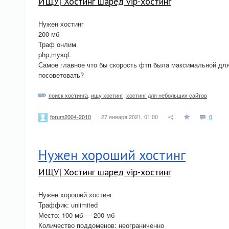
ИЩУ| Хостинг шаред vip-хостинг
Нужен хостинг
200 мб
Траф онлим
php,mysql.
Самое главное что бы скорость фтп была максимальной для
посоветовать?
поиск хостинга
,
ищу хостинг
,
хостинг для небольших сайтов
27 января 2021, 01:00
0
forum2004-2010
Нужен хороший хостинг
ИЩУ| Хостинг шаред vip-хостинг
Нужен хороший хостинг
Траффик: unlimited
Место: 100 мб — 200 мб
Количество поддоменов: неограниченно