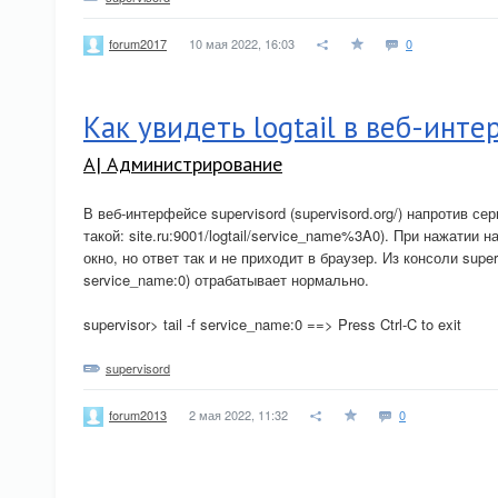
10 мая 2022, 16:03
0
forum2017
Как увидеть logtail в веб-инте
A| Администрирование
В веб-интерфейсе supervisord (supervisord.org/) напротив сер
такой: site.ru:9001/logtail/service_name%3A0). При нажатии
окно, но ответ так и не приходит в браузер. Из консоли superv
service_name:0) отрабатывает нормально.
supervisor> tail -f service_name:0 ==> Press Ctrl-C to exit
supervisord
2 мая 2022, 11:32
0
forum2013