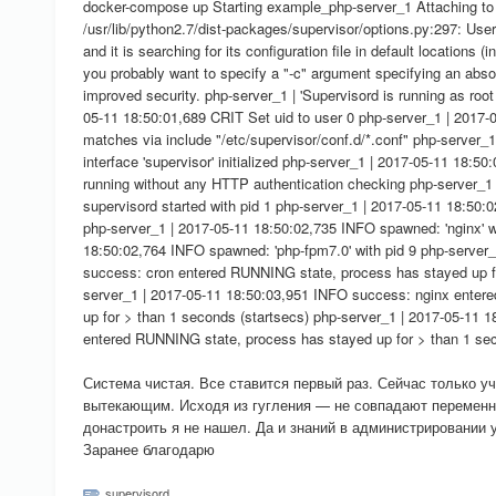
docker-compose up Starting example_php-server_1 Attaching to
/usr/lib/python2.7/dist-packages/supervisor/options.py:297: User
and it is searching for its configuration file in default locations (i
you probably want to specify a "-c" argument specifying an absolu
improved security. php-server_1 | 'Supervisord is running as root 
05-11 18:50:01,689 CRIT Set uid to user 0 php-server_1 | 2017
matches via include "/etc/supervisor/conf.d/*.conf" php-server
interface 'supervisor' initialized php-server_1 | 2017-05-11 18:5
running without any HTTP authentication checking php-server_1
supervisord started with pid 1 php-server_1 | 2017-05-11 18:50:
php-server_1 | 2017-05-11 18:50:02,735 INFO spawned: 'nginx' w
18:50:02,764 INFO spawned: 'php-fpm7.0' with pid 9 php-server
success: cron entered RUNNING state, process has stayed up fo
server_1 | 2017-05-11 18:50:03,951 INFO success: nginx enter
up for > than 1 seconds (startsecs) php-server_1 | 2017-05-11
entered RUNNING state, process has stayed up for > than 1 sec
Система чистая. Все ставится первый раз. Сейчас только у
вытекающим. Исходя из гугления — не совпадают переменн
донастроить я не нашел. Да и знаний в администрировании 
Заранее благодарю
supervisord