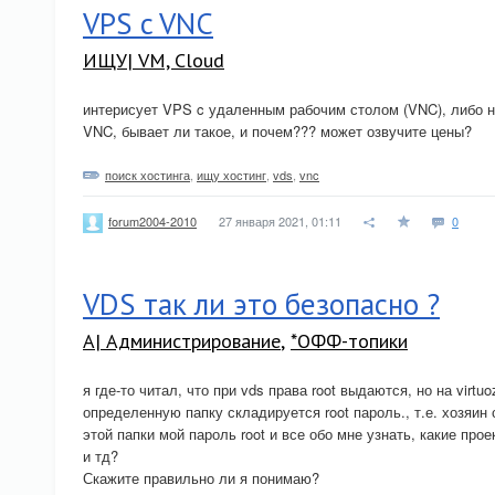
VPS c VNC
ИЩУ| VM, Cloud
интерисует VPS c удаленным рабочим столом (VNC), либо н
VNC, бывает ли такое, и почем??? может озвучите цены?
поиск хостинга
,
ищу хостинг
,
vds
,
vnc
27 января 2021, 01:11
0
forum2004-2010
VDS так ли это безопасно ?
A| Администрирование
,
*ОФФ-топики
я где-то читал, что при vds права root выдаются, но на virtu
определенную папку складируется root пароль., т.е. хозяин
этой папки мой пароль root и все обо мне узнать, какие про
и тд?
Скажите правильно ли я понимаю?