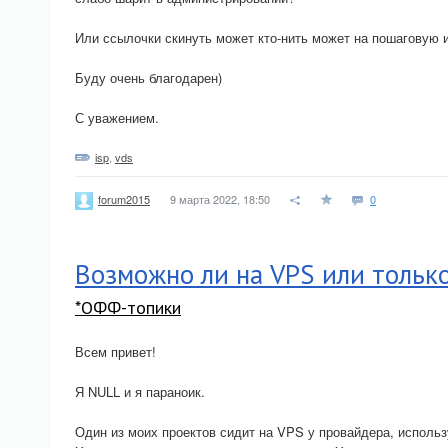
Или ссылочки скинуть может кто-нить может на пошаговую 
Буду очень благодарен)
С уважением.
isp
,
vds
9 марта 2022, 18:50
0
forum2015
Возможно ли на VPS или тольк
*ОФФ-топики
Всем привет!
Я NULL и я параноик.
Один из моих проектов сидит на VPS у провайдера, исполь