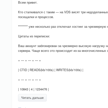
Всем привет.
Кто сталкивался с таким — на VDS висят три недоделанных 
посещалки и процессов.
******** уже несколько раз отключал хостинг за чрезмерную 
Цитаты из переписки:
Ваш аккаунт заблокирован за чрезмерно высокую нагрузку 
сервера. Чаще всего это происходит из-за многочисленных 
+ — + — + — +
| CTID | READS(kb/100s) | WRITES(kb/100s) |
+ — + — + — +
| 10843 | 4 | 1234476 |
Читать дальше