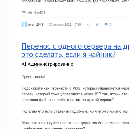
оперативки. В чем может быть причина, где покопаться, ка
vds
,
CentOS
30 апреля 2022, 17:19
0
forum2011
Перенос с одного сервера на др
это сделать, если я чайник?
A| Администрирование
Привет всем!
Подскажите как перенести с VDS, который управляется чер
сервак, который тоже управляется через ISP так, чтобы это
перелива файлов к себе, а потом на другой сервак?
Полагаю что есть статейки подобные, но я что-то ничего тол
Может кто-то в курсе как это все делается более менее лег
слабо шарит в администрировании?