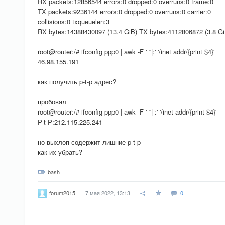
RX packets:12856544 errors:0 dropped:0 overruns:0 frame:0
TX packets:9236144 errors:0 dropped:0 overruns:0 carrier:0
collisions:0 txqueuelen:3
RX bytes:14388430097 (13.4 GiB) TX bytes:4112806872 (3.8 Gi
root@router:/# ifconfig ppp0 | awk -F ' *|:' '/inet addr/{print $4}'
46.98.155.191
как получить p-t-p адрес?
пробовал
root@router:/# ifconfig ppp0 | awk -F ' *| :' '/inet addr/{print $4}'
P-t-P:212.115.225.241
но выхлоп содержит лишние p-t-p
как их убрать?
bash
7 мая 2022, 13:13
0
forum2015