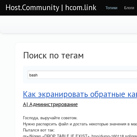
Host.Community | hcom.link
Топики
Блоги
Поиск по тегам
Как экранировать обратные ка
A| Администрирование
Господа, выручайте советом.
Нужно распарсить файл и достать некоторые значения в ма
Пытался вот так:
gr=($(grep «DROP TABLE IF EXIST» /tmp/dump-160118.sql|grep -v '^