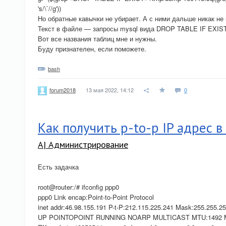
's/\`//g'))
Но обратные кавычки не убирает. А с ними дальше никак не
Текст в файле — запросы mysql вида DROP TABLE IF EXIST 
Вот все названия таблиц мне и нужны.
Буду признателен, если поможете.
bash
13 мая 2022, 14:12
0
forum2018
Как получить p-to-p IP адрес в
A| Администрирование
Есть задачка
root@router:/# ifconfig ppp0
ppp0 Link encap:Point-to-Point Protocol
inet addr:46.98.155.191 P-t-P:212.115.225.241 Mask:255.255.2
UP POINTOPOINT RUNNING NOARP MULTICAST MTU:1492 Me