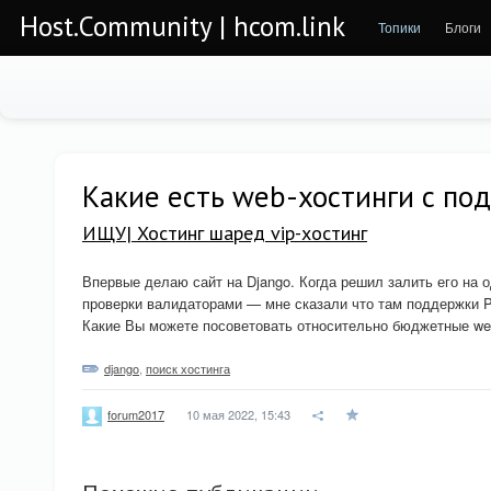
Host.Community | hcom.link
Топики
Блоги
Какие есть web-хостинги с по
ИЩУ| Хостинг шаред vip-хостинг
Впервые делаю сайт на Django. Когда решил залить его на 
проверки валидаторами — мне сказали что там поддержки P
Какие Вы можете посоветовать относительно бюджетные web
django
,
поиск хостинга
10 мая 2022, 15:43
forum2017