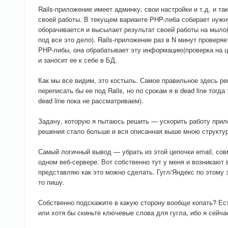
Rails-приложение имеет админку, свои настройки и т.д. и т
своей работы. В текущем варианте PHP-либа собирает нужн
оборачивается и высылает результат своей работы на мыло
под все это дело). Rails-приложение раз в N минут проверяе
PHP-либы, она обрабатывает эту информацию(проверка на це
и заносит ее к себе в БД.
Как мы все видим, это костыль. Самое правильное здесь р
переписать бы ее под Rails, но по срокам я в dead line тогд
dead line пока не рассматриваем).
Задачу, которую я пытаюсь решить — ускорить работу прило
решения стало больше и вся описанная выше мною структур
Самый логичный вывод — убрать из этой цепочки email, сов
одном веб-сервере. Вот собственно тут у меня и возникают
представляю как это можно сделать. Гугл/Яндекс по этому з
то пишу.
Собственно подскажите в какую сторону вообще копать? Ест
или хотя бы скиньте ключевые слова для гугла, ибо я сейчас