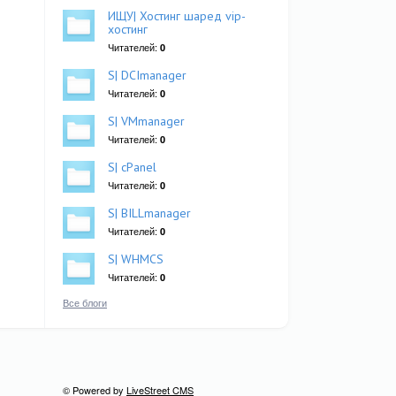
ИЩУ| Хостинг шаред vip-
хостинг
Читателей:
0
S| DCImanager
Читателей:
0
S| VMmanager
Читателей:
0
S| cPanel
Читателей:
0
S| BILLmanager
Читателей:
0
S| WHMCS
Читателей:
0
Все блоги
© Powered by
LiveStreet CMS