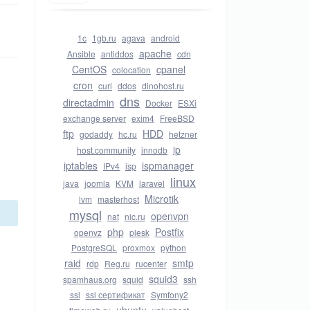
1c
1gb.ru
agava
android
apache
Ansible
antiddos
cdn
CentOS
cpanel
colocation
cron
curl
ddos
dinohost.ru
dns
directadmin
Docker
ESXi
exchange server
exim4
FreeBSD
ftp
HDD
godaddy
hc.ru
hetzner
ip
host.community
innodb
iptables
ispmanager
IPv4
isp
linux
java
joomla
KVM
laravel
Microtik
lvm
masterhost
mysql
openvpn
nat
nic.ru
php
Postfix
openvz
plesk
PostgreSQL
proxmox
python
raid
smtp
rdp
Reg.ru
rucenter
squid3
spamhaus.org
squid
ssh
ssl
ssl сертификат
Symfony2