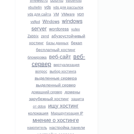
ubuntu
timeweb.ru
valuehost
vds
vbulletin
vds для рассылок
vpn
vds для сайта
VM
VMware
windows
Windows
vsftpd
server
wordpress
yutex
абузоустойчивый
Zabbix
zend
хостинг
бекап
базы данных
бесплатный хостинг
веб-
веб-сайт
блокировка
сервер
виртуализация
вопрос
выбор хостинга
выделенные сервера
выделенный сервер
домены
домашний сервер
зарубежный хостинг
защита
ищу хостинг
от ddos
колокация
Маршрутизация IP
мнение о хостинге
настройка панели
накопитель