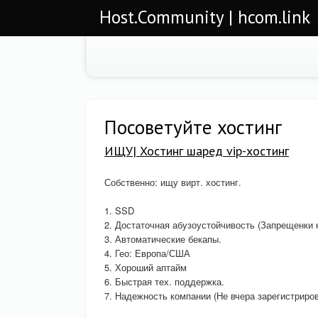
Host.Community | hcom.link
Посоветуйте хостинг
ИЩУ| Хостинг шаред vip-хостинг
Собственно: ищу вирт. хостинг.
1. SSD
2. Достаточная абузоустойчивость (Запрещенки н
3. Автоматические бекапы.
4. Гео: Европа/США
5. Хороший аптайм
6. Быстрая тех. поддержка.
7. Надежность компании (Не вчера зарегистриро