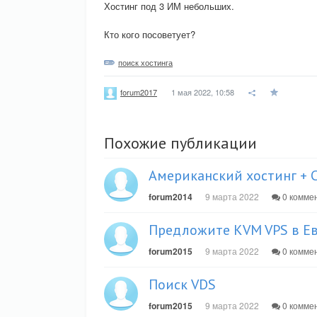
Хостинг под 3 ИМ небольших.
Кто кого посоветует?
поиск хостинга
1 мая 2022, 10:58
forum2017
Похожие публикации
Американский хостинг + 
forum2014
9 марта 2022
0 комме
Предложите KVM VPS в Е
forum2015
9 марта 2022
0 комме
Поиск VDS
forum2015
9 марта 2022
0 комме