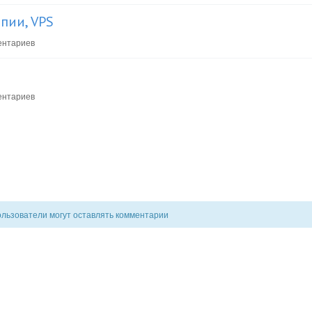
пии, VPS
ентариев
ентариев
ользователи могут оставлять комментарии