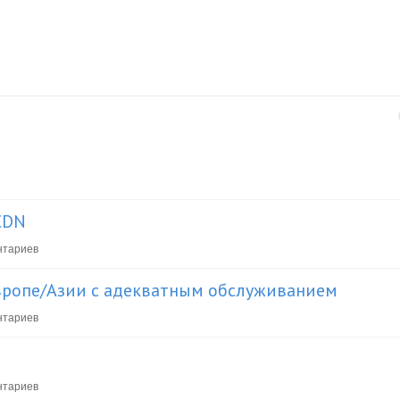
CDN
нтариев
вропе/Азии с адекватным обслуживанием
нтариев
нтариев