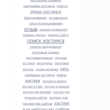
настройка сервера
настройка хостинга
новости
обзор хостинга
оборудование
оптимизация
опыт использования
отзыв
панели управления
перенос данных
перенос сайта
поиск хостинга
покупка оборудования
почтовый сервер
программирование
продажа
хостинга
реселлеры
реселлинг
сеть
роутер
сервер windows
создание хостинга
файлы
хостинг
Хостинг в европе
хостинг в США
хостинг в украине
хостинг для vbulletin
хостинг для
хостинг для
больших сайтов
хостинг
множества сайтов
для небольших сайтов