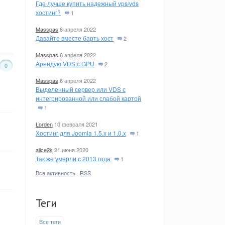
Где лучше купить надежный vps/vds
хостинг?
1
Masspas
6 апреля 2022
Давайте вместе барть хост
2
Masspas
6 апреля 2022
Арендую VDS с GPU
2
0
Masspas
6 апреля 2022
Выделенный сервер или VDS с
интегрированной или слабой картой
1
Lorden
10 февраля 2021
Хостинг для Joomla 1.5.x и 1.0.x
1
alice2k
21 июня 2020
Так же умерли с 2013 года
1
Вся активность
·
RSS
Теги
Все теги