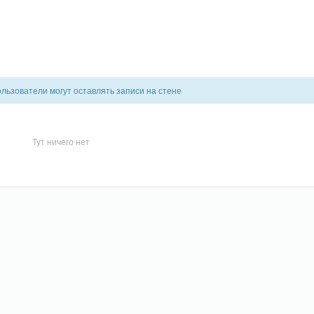
льзователи могут оставлять записи на стене
Тут ничего нет