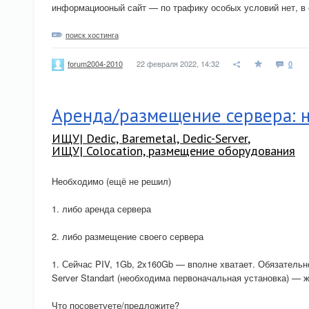
информациооный сайт — по трафику особых условий нет, в 
поиск хостинга
22 февраля 2022, 14:32
0
forum2004-2010
Аренда/размещение сервера: н
ИЩУ| Dedic, Baremetal, Dedic-Server
,
ИЩУ| Colocation, размещение оборудования
Необходимо (ещё не решил)
1. либо аренда сервера
2. либо размещение своего сервера
1. Сейчас PIV, 1Gb, 2x160Gb — вполне хватает. Обязатель
Server Standart (необходима первоначальная установка) —
Что посоветуете/предложите?