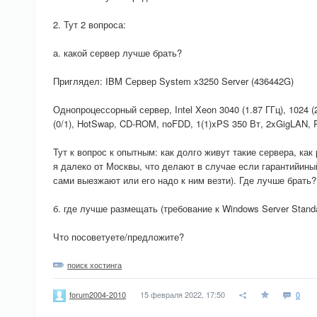
2. Тут 2 вопроса:
а. какой сервер лучше брать?
Приглядел: IBM Сервер System x3250 Server (436442G)
Однопроцессорный сервер, Intel Xeon 3040 (1.87 ГГц), 1024 (
(0/1), HotSwap, CD-ROM, noFDD, 1(1)xPS 350 Вт, 2xGigLAN, 
Тут к вопрос к опытным: как долго живут такие сервера, как
я далеко от Москвы, что делают в случае если гарантийин
сами выезжают или его надо к ним везти). Где лучше брать?
б. где лучше размещать (требование к Windows Server Stand
Что посоветуете/предложите?
поиск хостинга
15 февраля 2022, 17:50
0
forum2004-2010