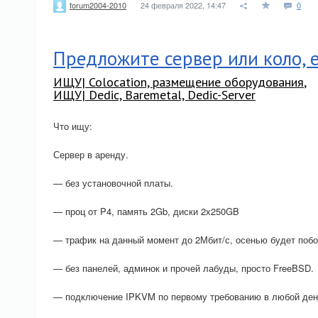
24 февраля 2022, 14:47
0
forum2004-2010
Предложите сервер или коло, е
ИЩУ| Colocation, размещение оборудования
,
ИЩУ| Dedic, Baremetal, Dedic-Server
Что ищу:
Сервер в аренду.
— без установочной платы.
— проц от P4, память 2Gb, диски 2х250GB
— трафик на данный момент до 2Мбит/с, осенью будет побо
— без панелей, админок и прочей лабуды, просто FreeBSD.
— подключение IPKVM по первому требованию в любой день